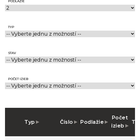
PODLAŽIE
TYP
STAV
POČET IZIEB
Počet
Typ
Číslo
Podlažie
Te
izieb