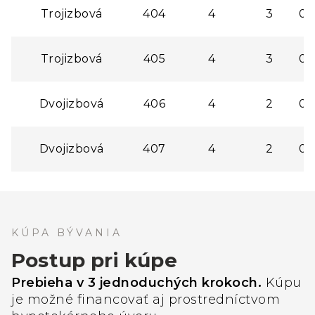
Trojizbová
404
4
3
0,
Trojizbová
405
4
3
0,
Dvojizbová
406
4
2
0,
Dvojizbová
407
4
2
0,
KÚPA BÝVANIA
Postup pri kúpe
Prebieha v 3 jednoduchých krokoch.
Kúpu
je možné financovať aj prostredníctvom