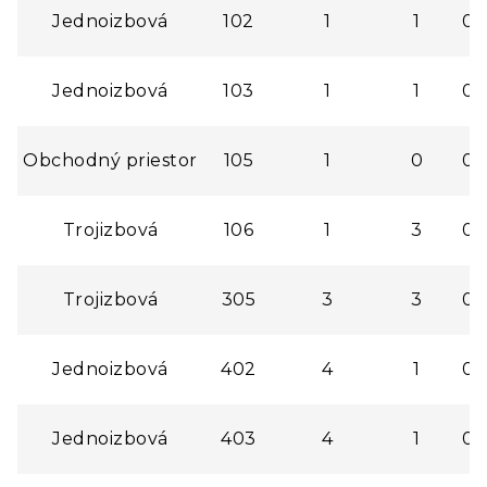
Jednoizbová
102
1
1
0,
Jednoizbová
103
1
1
0,
Obchodný priestor
105
1
0
0,
Trojizbová
106
1
3
0,
Trojizbová
305
3
3
0,
Jednoizbová
402
4
1
0,
Jednoizbová
403
4
1
0,