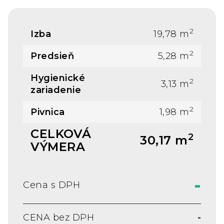
2
Izba
19,78 m
2
Predsieň
5,28 m
Hygienické
2
3,13 m
zariadenie
2
Pivnica
1,98 m
CELKOVÁ
2
30,17 m
VÝMERA
-
Cena s DPH
CENA bez DPH
-