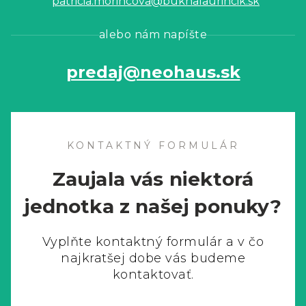
patricia.morincova@buknalaurincik.sk
alebo nám napíšte
predaj@neohaus.sk
KONTAKTNÝ FORMULÁR
Zaujala vás niektorá
jednotka z našej ponuky?
Vyplňte kontaktný formulár a v čo
najkratšej dobe vás budeme
kontaktovať.