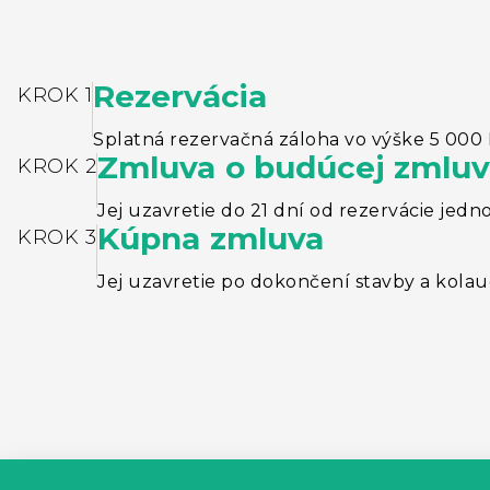
Rezervácia
KROK 1
Splatná rezervačná záloha vo výške 5 000
Zmluva o budúcej zmlu
KROK 2
Jej uzavretie do 21 dní od rezervácie jedn
Kúpna zmluva
KROK 3
Jej uzavretie po dokončení stavby a kolaud