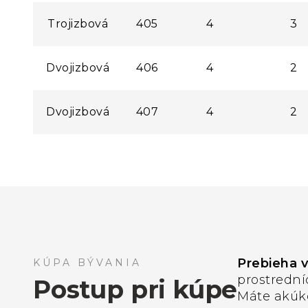
Trojizbová
405
4
3
Dvojizbová
406
4
2
Dvojizbová
407
4
2
Prebieha 
KÚPA BÝVANIA
prostredn
Postup pri kúpe
Máte akúk