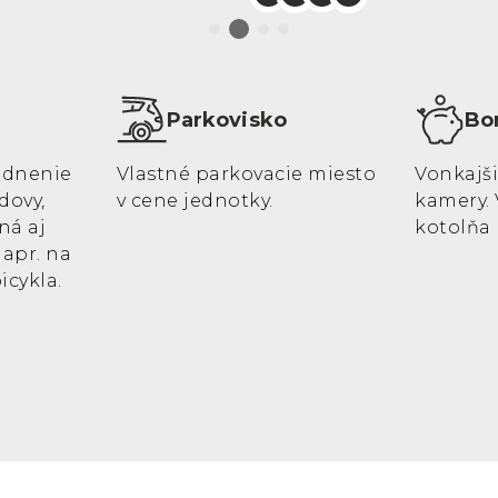
Parkovisko
Bo
ladnenie
Vlastné parkovacie miesto
Vonkajš
dovy,
v cene jednotky.
kamery. 
ná aj
kotolňa 
napr. na
icykla.