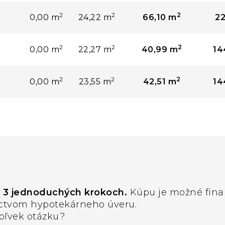
2
2
2
0,00 m
24,22 m
66,10 m
22
2
2
2
0,00 m
22,27 m
40,99 m
14
2
2
2
0,00 m
23,55 m
42,51 m
14
v 3 jednoduchých krokoch.
Kúpu je možné fina
íctvom hypotekárneho úveru.
oľvek otázku?