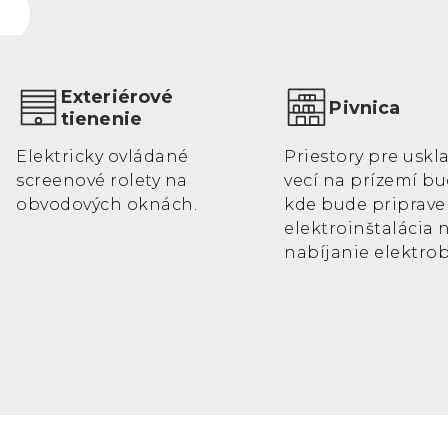
Exteriérové
Pivnica
tienenie
Elektricky ovládané
Priestory pre usk
screenové rolety na
vecí na prízemí bu
obvodových oknách.
kde bude priprave
elektroinštalácia 
nabíjanie elektrob