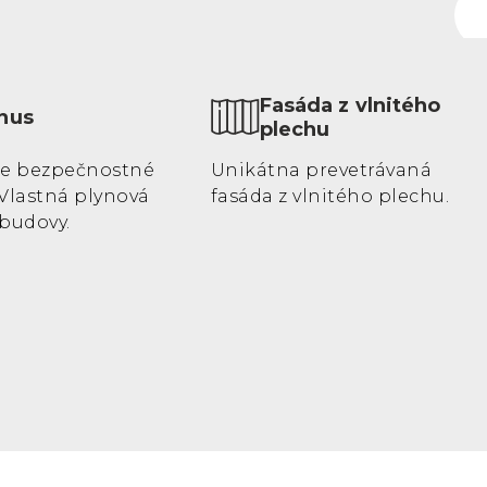
Fasáda z vlnitého
nus
plechu
ie bezpečnostné
Unikátna prevetrávaná
Vlastná plynová
fasáda z vlnitého plechu.
budovy.