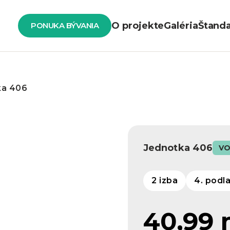
O projekte
Galéria
Štand
PONUKA BÝVANIA
ka 406
Jednotka 406
VO
2 izba
4. podl
40,99