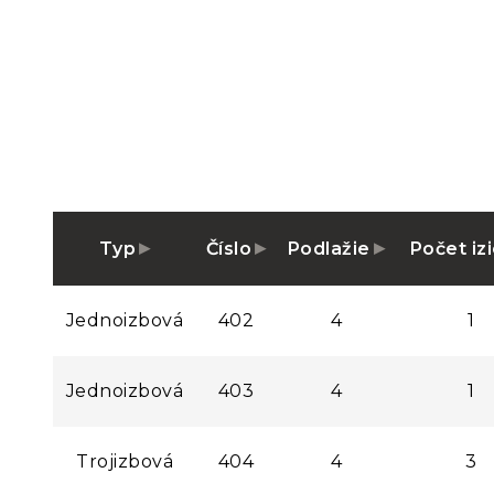
Typ
Číslo
Podlažie
Počet iz
Jednoizbová
402
4
1
Jednoizbová
403
4
1
Trojizbová
404
4
3