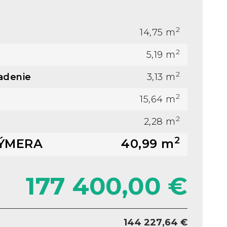
2
14,75 m
2
5,19 m
2
adenie
3,13 m
2
15,64 m
2
2,28 m
2
ÝMERA
40,99 m
177 400,00 €
144 227,64 €