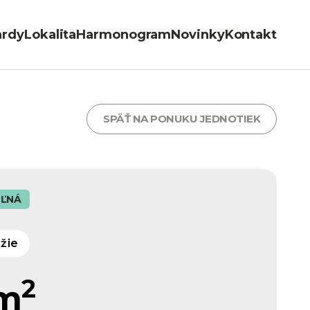
ardy
Lokalita
Harmonogram
Novinky
Kontakt
SPÄŤ NA PONUKU JEDNOTIEK
ĽNÁ
ažie
2
 m