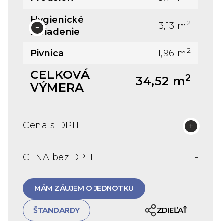
Hygienické
2
3,13 m
zariadenie
2
Pivnica
1,96 m
CELKOVÁ
2
34,52 m
VÝMERA
-
Cena s DPH
CENA bez DPH
-
MÁM ZÁUJEM O JEDNOTKU
ŠTANDARDY
ZDIEĽAŤ