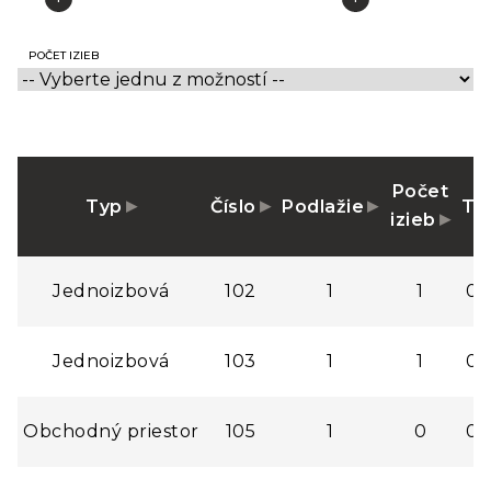
POČET IZIEB
Počet
Typ
Číslo
Podlažie
Te
izieb
Jednoizbová
102
1
1
0,
Jednoizbová
103
1
1
0,
Obchodný priestor
105
1
0
0,