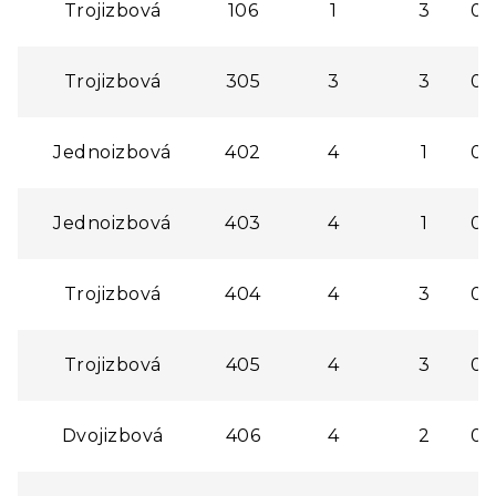
Trojizbová
106
1
3
0,
Trojizbová
305
3
3
0,
Jednoizbová
402
4
1
0,
Jednoizbová
403
4
1
0,
Trojizbová
404
4
3
0,
Trojizbová
405
4
3
0,
Dvojizbová
406
4
2
0,