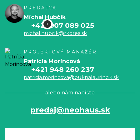
PREDAJCA
Michal Hubčík
+421 907 089 025
michal.hubcik@rkorea.sk
PROJEKTOVÝ MANAŽÉR
Patrícia Morincová
+421 948 260 237
patricia.morincova@buknalaurincik.sk
alebo nám napíšte
predaj@neohaus.sk