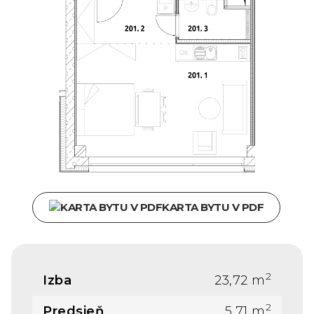
KARTA BYTU V PDF
2
Izba
23,72 m
2
Predsieň
5,71 m