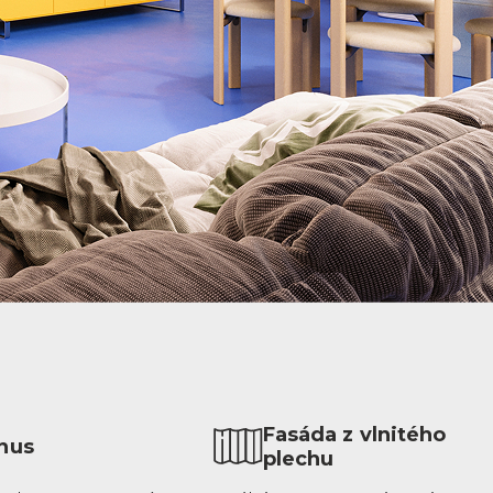
Fasáda z vlnitého
nus
plechu