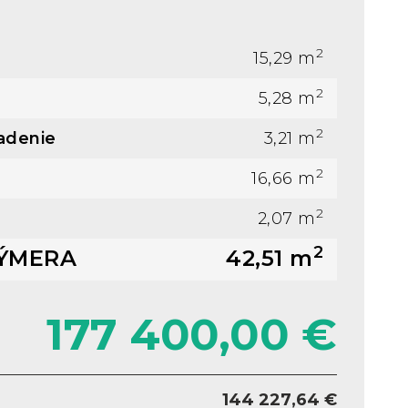
2
15,29 m
2
5,28 m
2
adenie
3,21 m
2
16,66 m
2
2,07 m
2
ÝMERA
42,51 m
177 400,00 €
144 227,64 €