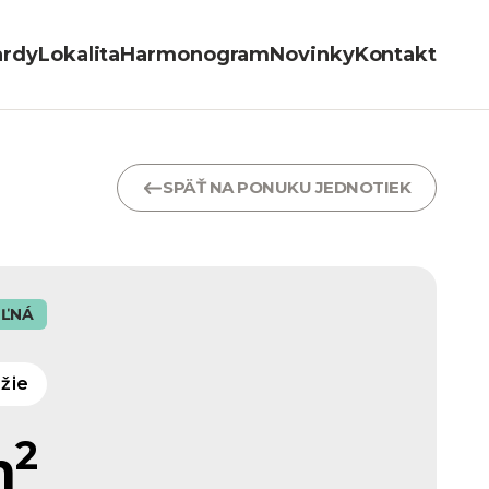
ardy
Lokalita
Harmonogram
Novinky
Kontakt
SPÄŤ NA PONUKU JEDNOTIEK
ĽNÁ
ažie
2
m