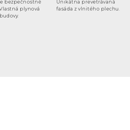
ie bezpečnostné
Unikátna prevetrávaná
Vlastná plynová
fasáda z vlnitého plechu.
budovy.