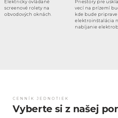
Elektricky ovládané
Priestory pre usk
screenové rolety na
vecí na prízemí bu
obvodových oknách.
kde bude priprave
elektroinštalácia 
nabíjanie elektrob
CENNÍK JEDNOTIEK
Vyberte si z našej p