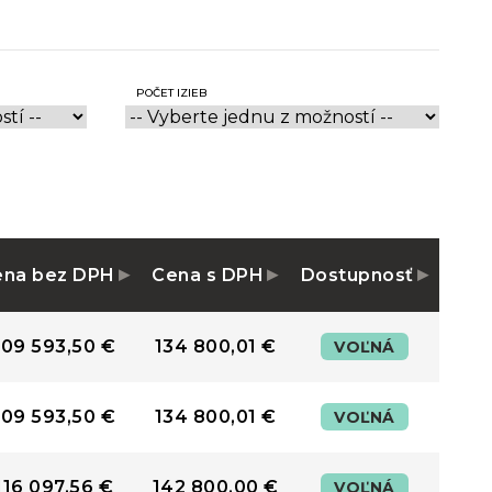
POČET IZIEB
ena bez DPH
Cena s DPH
Dostupnosť
109 593,50 €
134 800,01 €
VOĽNÁ
109 593,50 €
134 800,01 €
VOĽNÁ
116 097,56 €
142 800,00 €
VOĽNÁ