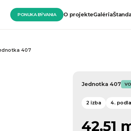
O projekte
Galéria
Štand
PONUKA BÝVANIA
ednotka 407
Jednotka 407
VO
2 izba
4. podl
42,51 