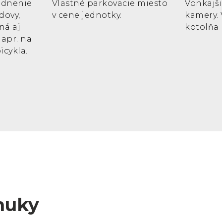
ladnenie
Vlastné parkovacie miesto
Vonkajš
dovy,
v cene jednotky.
kamery. 
ná aj
kotolňa 
napr. na
icykla.
onuky