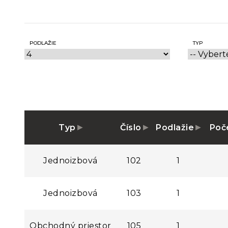
PODLAŽIE
TYP
Typ
Číslo
Podlažie
Poče
Jednoizbová
102
1
Jednoizbová
103
1
Obchodný priestor
105
1