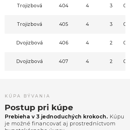
Trojizbová
404
4
3
0,
Trojizbová
405
4
3
0,
Dvojizbová
406
4
2
0,
Dvojizbová
407
4
2
0,
KÚPA BÝVANIA
Postup pri kúpe
Prebieha v 3 jednoduchých krokoch.
Kúpu
je možné financovať aj prostredníctvom