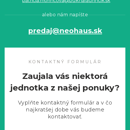
patricia.morincova@buknalaurincik.sk
alebo nám napíšte
predaj@neohaus.sk
KONTAKTNÝ FORMULÁR
Zaujala vás niektorá
jednotka z našej ponuky?
Vyplňte kontaktný formulár a v čo
najkratšej dobe vás budeme
kontaktovať.