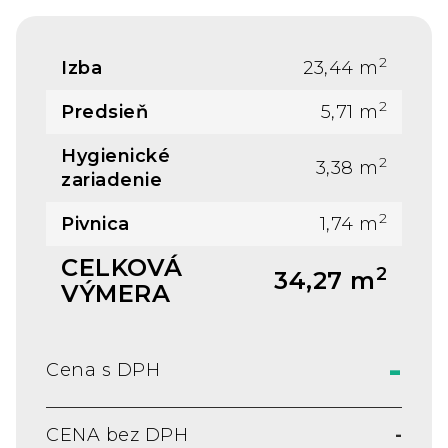
2
Izba
23,44
m
2
Predsieň
5,71
m
Hygienické
2
3,38
m
zariadenie
2
Pivnica
1,74
m
CELKOVÁ
2
34,27 m
VÝMERA
-
Cena s DPH
CENA bez DPH
-