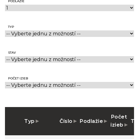
PODLAŽIE
TYP
STAV
POČET IZIEB
Počet
Typ
Číslo
Podlažie
Te
izieb