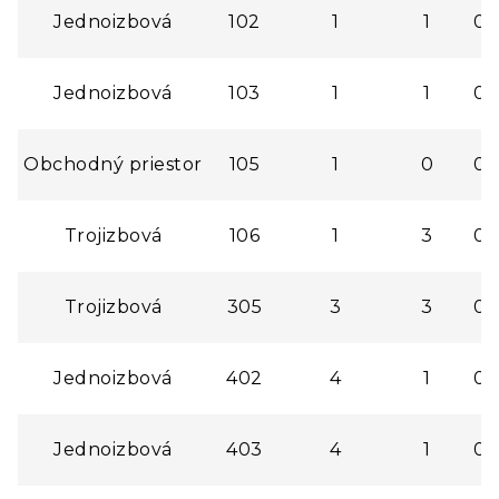
Jednoizbová
102
1
1
0,
Jednoizbová
103
1
1
0,
Obchodný priestor
105
1
0
0,
Trojizbová
106
1
3
0,
Trojizbová
305
3
3
0,
Jednoizbová
402
4
1
0,
Jednoizbová
403
4
1
0,